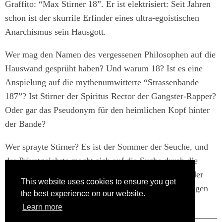
Graffito: “Max Stirner 18”. Er ist elektrisiert: Seit Jahren
schon ist der skurrile Erfinder eines ultra-egoistischen
Anarchismus sein Hausgott.
Wer mag den Namen des vergessenen Philosophen auf die
Hauswand gesprüht haben? Und warum 18? Ist es eine
Anspielung auf die mythenumwitterte “Strassenbande
187”? Ist Stirner der Spiritus Rector der Gangster-Rapper?
Oder gar das Pseudonym für den heimlichen Kopf hinter
der Bande?
Wer sprayte Stirner? Es ist der Sommer der Seuche, und
der Privatgelehrte macht sich auf die Suche durch die
Tagger-Szene der Millionenmetropole. Die Meister der
This website uses cookies to ensure you get
mysteriösen Codes, Tags & Pieces werden den kauzigen
the best experience on our website.
Schrat für immer verändern.
Learn more