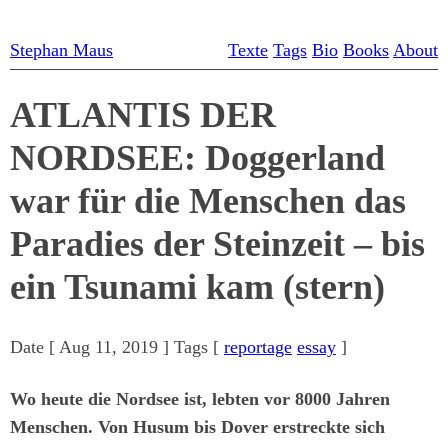
Stephan Maus
Texte
Tags
Bio
Books
About
ATLANTIS DER
NORDSEE: Doggerland
war für die Menschen das
Paradies der Steinzeit – bis
ein Tsunami kam (stern)
Date [
Aug 11, 2019
] Tags [
reportage
essay
]
Wo heute die Nordsee ist, lebten vor 8000 Jahren
Menschen. Von Husum bis Dover erstreckte sich