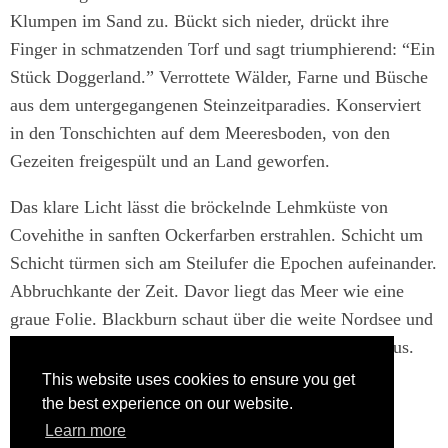
Klumpen im Sand zu. Bückt sich nieder, drückt ihre
Finger in schmatzenden Torf und sagt triumphierend: “Ein
Stück Doggerland.” Verrottete Wälder, Farne und Büsche
aus dem untergegangenen Steinzeitparadies. Konserviert
in den Tonschichten auf dem Meeresboden, von den
Gezeiten freigespült und an Land geworfen.
Das klare Licht lässt die bröckelnde Lehmküste von
Covehithe in sanften Ockerfarben erstrahlen. Schicht um
Schicht türmen sich am Steilufer die Epochen aufeinander.
Abbruchkante der Zeit. Davor liegt das Meer wie eine
graue Folie. Blackburn schaut über die weite Nordsee und
sagt: “Schmutzig und grau wie immer. Sieht solide aus.
Man hat das Gefühl, man könnte drüberlaufen.”
This website uses cookies to ensure you get
the best experience on our website.
Lesen Sie den vollständigen Text auf stern.de
Learn more