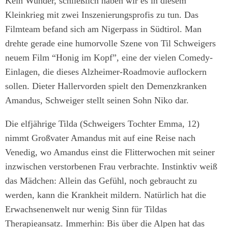
Kein Wunder, schließlich haben wir es in diesem
Kleinkrieg mit zwei Inszenierungsprofis zu tun. Das
Filmteam befand sich am Nigerpass in Südtirol. Man
drehte gerade eine humorvolle Szene von Til Schweigers
neuem Film “Honig im Kopf”, eine der vielen Comedy-
Einlagen, die dieses Alzheimer-Roadmovie auflockern
sollen. Dieter Hallervorden spielt den Demenzkranken
Amandus, Schweiger stellt seinen Sohn Niko dar.
Die elfjährige Tilda (Schweigers Tochter Emma, 12)
nimmt Großvater Amandus mit auf eine Reise nach
Venedig, wo Amandus einst die Flitterwochen mit seiner
inzwischen verstorbenen Frau verbrachte. Instinktiv weiß
das Mädchen: Allein das Gefühl, noch gebraucht zu
werden, kann die Krankheit mildern. Natürlich hat die
Erwachsenenwelt nur wenig Sinn für Tildas
Therapieansatz. Immerhin: Bis über die Alpen hat das