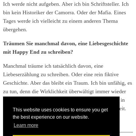
Ich werde nicht aufgeben. Aber ich bin Schriftsteller. Ich
bin kein Historiker der Camorra. Oder der Mafia. Eines
Tages werde ich vielleicht zu einem anderen Thema
übergehen.
Träumen Sie manchmal davon, eine Liebesgeschichte
mit Happy End zu schreiben?
Manchmal träume ich tatsächlich davon, eine
Liebeserzählung zu schreiben. Oder eine rein fiktive
Geschichte. Aber das bleibt ein Traum. Ich bin unfähig, es
zu tun, denn die Wirklichkeit überwältigt immer wieder
die Fiktion. Deshalb werde ich immer weitermachen in
diesem Bastard-Genre - halb Fiktion, halb Wirklichkeit.
This website uses cookies to ensure you get
the best experience on our website.
(Vollständiges Interview auf stern.de)
Learn more