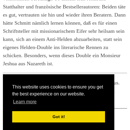
Statthalter und französische Bestsellerautoren: Beiden täte
es gut, vertrauten sie hin und wieder ihren Beratern. Dann
hätte Schmitt nämlich lernen können, daß es für einen
Schriftsteller mit missionarischem Eifer sehr heilsam sein
kann, sich an einem Anti-Helden abzuarbeiten, statt sein
eigenes Helden-Double ins literarische Rennen zu
schicken. Besonders, wenn dieses Double ein Monsieur
Jeshua aus Nazareth ist.
Eric-Emmanuel Schmitt: Das Evangelium nach Pilatus.
This website uses cookies to ensure you get
Roman, Aus dem Französischen von Brigitte Grosse,
the best experience on our website.
Ammann Verlag, Zürich 2005 298 S., 18,90 Euro
Learn more
RSS
Texte
Got it!
© 2019 – Stephan Maus