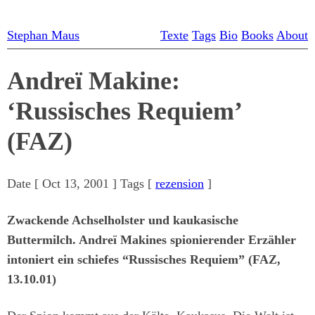
Stephan Maus
Texte
Tags
Bio
Books
About
Andreï Makine:
‘Russisches Requiem’
(FAZ)
Date [
Oct 13, 2001
] Tags [
rezension
]
Zwackende Achselholster und kaukasische
Buttermilch. Andreï Makines spionierender Erzähler
intoniert ein schiefes “Russisches Requiem” (FAZ,
13.10.01)