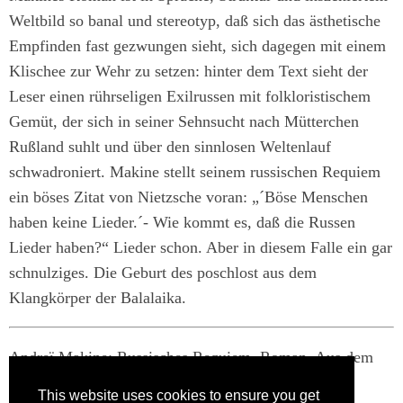
Weltbild so banal und stereotyp, daß sich das ästhetische
Empfinden fast gezwungen sieht, sich dagegen mit einem
Klischee zur Wehr zu setzen: hinter dem Text sieht der
Leser einen rührseligen Exilrussen mit folkloristischem
Gemüt, der sich in seiner Sehnsucht nach Mütterchen
Rußland suhlt und über den sinnlosen Weltenlauf
schwadroniert. Makine stellt seinem russischen Requiem
ein böses Zitat von Nietzsche voran: „´Böse Menschen
haben keine Lieder.´- Wie kommt es, daß die Russen
Lieder haben?“ Lieder schon. Aber in diesem Falle ein gar
schnulziges. Die Geburt des poschlost aus dem
Klangkörper der Balalaika.
Andreï Makine: Russisches Requiem. Roman, Aus dem
Französischen von Holger Fock und Sabine Müller,
This website uses cookies to ensure you get