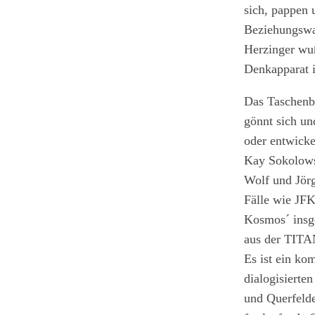
sich, pappen
Beziehungswa
Herzinger wuß
Denkapparat 
Das Taschenb
gönnt sich un
oder entwicke
Kay Sokolows
Wolf und Jörg
Fälle wie JFK
Kosmos´ insg
aus der TITAN
Es ist ein ko
dialogisierte
und Querfelde