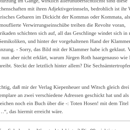
ürzung im Gange, wirklich allerunübersichtlichst sind diese
enschaften mit ihren Adjektivgerinnseln, bedrohlich ist ihr
risches Gebaren im Dickicht der Kommas oder Kommata, als
mouflierte Verwirrungseinschübe treiben die Revolte voran,
ikaden schichten sich auf, all das Geschlinge windet sich in 
emikoliken, und hinter der vorgehaltenen Hand der Klammer 
änzung. - Sorry, das Bild mit der Klammer habe ich geklaut.
nun aber nicht erklärt, warum Jürgen Roth haargenauso wie
reibt. Steckt der letztlich hinter allem? Die Sechsämtertropfe
htig, daß mir der Verlag Kiepenheuer und Witsch gleich drei
mplare an zwei verschiedene Adressen geschickt hat und al
Zeichen noch ein Buch über die -: Toten Hosen! mit dem Tite
…“, das hiermit erreicht wäre.