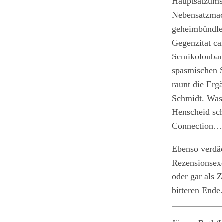
Hauptsatzumst
Nebensatzmach
geheimbündle
Gegenzitat ca
Semikolonbarr
spasmischen S
raunt die Erg
Schmidt. Was 
Henscheid sch
Connection…
Ebenso verdäc
Rezensionsexe
oder gar als 
bitteren Ende