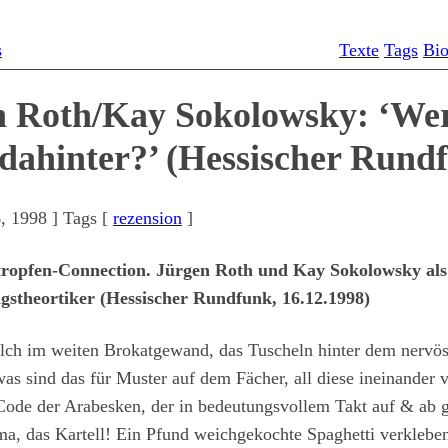
s
Texte
Tags
Bi
n Roth/Kay Sokolowsky: ‘We
 dahinter?’ (Hessischer Rund
, 1998
] Tags [
rezension
]
tropfen-Connection. Jürgen Roth und Kay Sokolowsky als
stheortiker (Hessischer Rundfunk, 16.12.1998)
olch im weiten Brokatgewand, das Tuscheln hinter dem nervö
as sind das für Muster auf dem Fächer, all diese ineinander 
Code der Arabesken, der in bedeutungsvollem Takt auf & ab g
ma, das Kartell! Ein Pfund weichgekochte Spaghetti verklebe