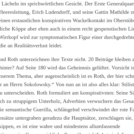
 Lächeln im sprichwörtlichen Gesicht. Der Erste Generalquart
Heeresleitung, Erich Ludendorff, und seine Gattin Mathilde 
einen erstaunlichen konspirativen Wackelkontakt im Oberstüb
liche Köppe aber eben auch in einem recht gespenstischen Lic
Wirrkopf wird zur symptomatischen Figur einer durchgedreht
die an Realitätsverlust leidet.
d Roth unterzeichnen ihre Texte nicht. 20 Beiträge bleiben
hinter? Auf Seite 180 wird das Geheimnis gelüftet. Vorsicht is
nserem Thema, aber augenscheinlich ist es Roth, der hier sch
r an Herrn Sokolowsky.“ Von nun an ist also alles klar: Stilist
u unterscheiden. Roth formuliert am konspirativsten: Seine S
ch zu struppigem Unterholz, Adverbien verwuchern das Gesam
die semantische Guerilla, schlängelnd verschwindet der rote 
sätze untergraben geradezu die Hauptsätze, zerschlagen sie, 
 kippen, es ist eine wahre und mindestens allumfassende