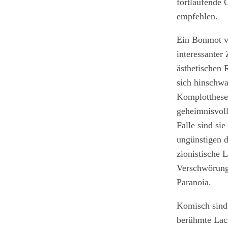
fortlaufende 
empfehlen.
Ein Bonmot v
interessanter
ästhetischen R
sich hinschwa
Komplotthesen
geheimnisvoll
Falle sind si
ungünstigen d
zionistische 
Verschwörung 
Paranoia.
Komisch sind 
berühmte Lach