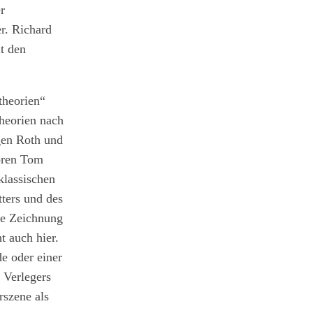
r
r. Richard
t den
theorien“
Theorien nach
gen Roth und
oren Tom
klassischen
ters und des
ne Zeichnung
t auch hier.
e oder einer
s Verlegers
rszene als