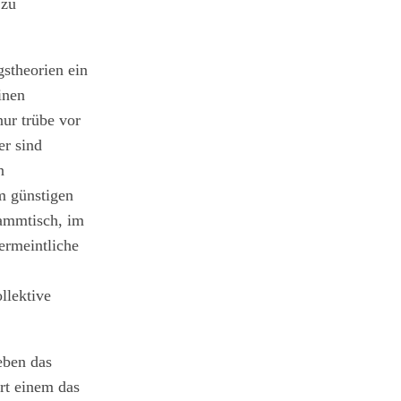
 zu
stheorien ein
inen
nur trübe vor
er sind
n
m günstigen
tammtisch, im
ermeintliche
llektive
eben das
rt einem das