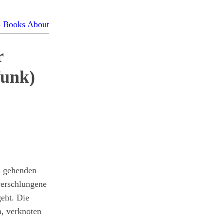
o
Books
About
r
funk)
s gehenden
verschlungene
eht. Die
n, verknoten