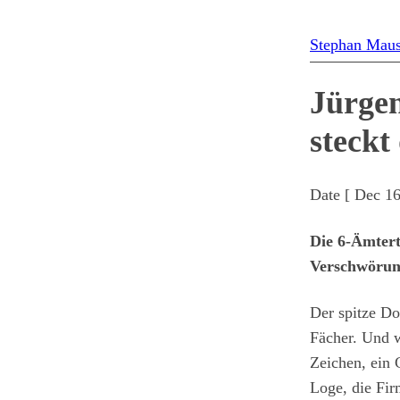
Stephan Mau
Jürge
steckt
Date [
Dec 16
Die 6-Ämter
Verschwörung
Der spitze D
Fächer. Und w
Zeichen, ein 
Loge, die Fir