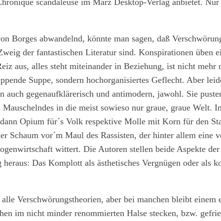
Chronique scandaleuse im März Desktop-Verlag anbietet. Nur
on Borges abwandelnd, könnte man sagen, daß Verschwörung
 Zweig der fantastischen Literatur sind. Konspirationen üben e
eiz aus, alles steht miteinander in Beziehung, ist nicht mehr 
ppende Suppe, sondern hochorganisiertes Geflecht. Aber leid
 auch gegenaufklärerisch und antimodern, jawohl. Sie puste
 Mauschelndes in die meist sowieso nur graue, graue Welt. I
e dann Opium für´s Volk respektive Molle mit Korn für den S
er Schaum vor´m Maul des Rassisten, der hinter allem eine v
Logenwirtschaft wittert. Die Autoren stellen beide Aspekte der
heraus: Das Komplott als ästhetisches Vergnügen oder als ko
alle Verschwörungstheorien, aber bei manchen bleibt einem 
en im nicht minder renommierten Halse stecken, bzw. gefrie