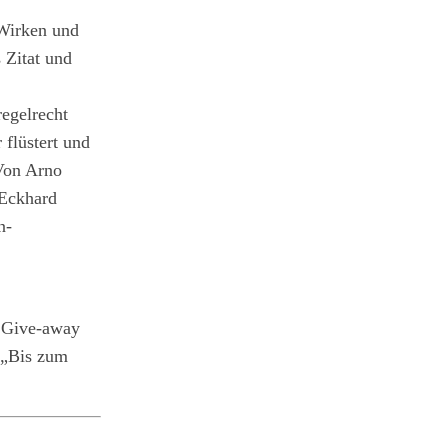
 Wirken und
 Zitat und
regelrecht
flüstert und
 Von Arno
 Eckhard
n-
s Give-away
l „Bis zum