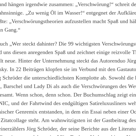
 und hängen irgendwie zusammen: „Verschwörung!“ schreit de
hnsinnige. „Zu wenig Öl im Wasser!“ entgegnet der Aufkläre
te: „Verschwörungstheorien aufzustellen macht Spaß und häl
in Gang.“
uch „Wer steckt dahinter? Die 99 wichtigsten Verschwörungs
d uns diesen anregenden Spaß und zeichnet einige reizvolle 
lt neue. Hinter der Unternehmung steckt das Autorenduo Jür
ky. In 22 Beiträgen klopfen sie im Verbund mit den Gastaut
 Schröder die unterschiedlichsten Komplotte ab. Sowohl die 
, Barschel und Lady Di als auch die Verschwörungen des Wet
esamt. Wenn schon, denn schon. Der Buchumschlag zeigt ei
IC, und der Fahrtwind des endgültigen Satireluxusliners weh
mischer Genremix entstanden, in dem ein Essai neben einer Od
n Zitatcollage steht. Am wahnwitzigsten ist der Gastbeitrag de
inerzählers Jörg Schröder, der seine Berichte aus der Literatu