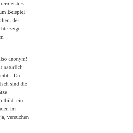
iermeisters
zum Beispiel
chen, der
hte zeigt.
en
 also anonym!
t natürlich
reibt: „Da
isch sind die
ätze
tbild, ein
Faden im
ja, versuchen