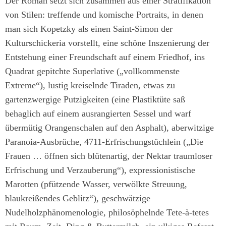
Der Roman setzt sich zusammen aus einer Stratifikation
von Stilen: treffende und komische Portraits, in denen
man sich Kopetzky als einen Saint-Simon der
Kulturschickeria vorstellt, eine schöne Inszenierung der
Entstehung einer Freundschaft auf einem Friedhof, ins
Quadrat gepitchte Superlative („vollkommenste
Extreme“), lustig kreiselnde Tiraden, etwas zu
gartenzwergige Putzigkeiten (eine Plastiktüte saß
behaglich auf einem ausrangierten Sessel und warf
übermütig Orangenschalen auf den Asphalt), aberwitzige
Paranoia-Ausbrüche, 4711-Erfrischungstüchlein („Die
Frauen … öffnen sich blütenartig, der Nektar traumloser
Erfrischung und Verzauberung“), expressionistische
Marotten (pfützende Wasser, verwölkte Streuung,
blaukreißendes Geblitz“), geschwätzige
Nudelholzphänomenologie, philosöphelnde Tete-à-tetes