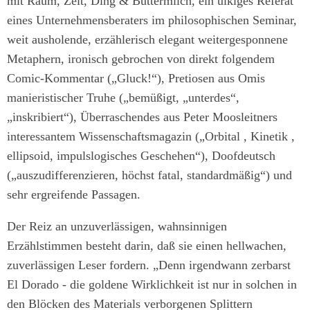
mit Raum, Zeit, Ding & Buttermilch, ein ulkiges Referat
eines Unternehmensberaters im philosophischen Seminar,
weit ausholende, erzählerisch elegant weitergesponnene
Metaphern, ironisch gebrochen von direkt folgendem
Comic-Kommentar („Gluck!“), Pretiosen aus Omis
manieristischer Truhe („bemüßigt, „unterdes“,
„inskribiert“), Überraschendes aus Peter Moosleitners
interessantem Wissenschaftsmagazin („Orbital , Kinetik ,
ellipsoid, impulslogisches Geschehen“), Doofdeutsch
(„auszudifferenzieren, höchst fatal, standardmäßig“) und
sehr ergreifende Passagen.
Der Reiz an unzuverlässigen, wahnsinnigen
Erzählstimmen besteht darin, daß sie einen hellwachen,
zuverlässigen Leser fordern. „Denn irgendwann zerbarst
El Dorado - die goldene Wirklichkeit ist nur in solchen in
den Blöcken des Materials verborgenen Splittern