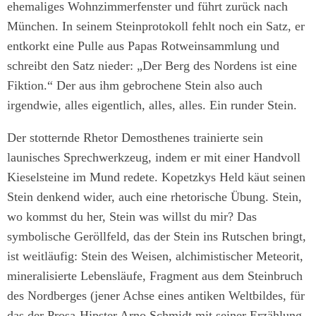
ehemaliges Wohnzimmerfenster und führt zurück nach
München. In seinem Steinprotokoll fehlt noch ein Satz, er
entkorkt eine Pulle aus Papas Rotweinsammlung und
schreibt den Satz nieder: „Der Berg des Nordens ist eine
Fiktion.“ Der aus ihm gebrochene Stein also auch
irgendwie, alles eigentlich, alles, alles. Ein runder Stein.
Der stotternde Rhetor Demosthenes trainierte sein
launisches Sprechwerkzeug, indem er mit einer Handvoll
Kieselsteine im Mund redete. Kopetzkys Held käut seinen
Stein denkend wider, auch eine rhetorische Übung. Stein,
wo kommst du her, Stein was willst du mir? Das
symbolische Geröllfeld, das der Stein ins Rutschen bringt,
ist weitläufig: Stein des Weisen, alchimistischer Meteorit,
mineralisierte Lebensläufe, Fragment aus dem Steinbruch
des Nordberges (jener Achse eines antiken Weltbildes, für
das der Prosa-Hipster Arno Schmidt mit seiner Erzählung